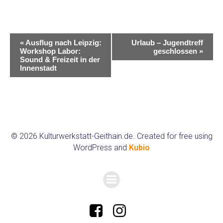
V
«
Ausflug nach Leipzig:
Urlaub – Jugendtreff
Workshop Labor:
geschlossen
»
e
Sound & Freizeit in der
Innenstadt
r
a
n
s
© 2026 Kulturwerkstatt-Geithain.de. Created for free using
t
WordPress and
Kubio
a
l
t
u